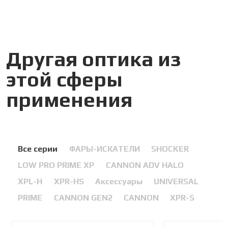
Другая оптика из
этой сферы
применения
Все серии
ФАРЫ-ИСКАТЕЛИ
SHOCKER
LOW PRO PRIME XP
CANNON ADV HALO
XPL-H
XPR-HS
Аксессуары
UNIVERSAL
PRIME
CANNON GEN2
CANNON
XPR-S