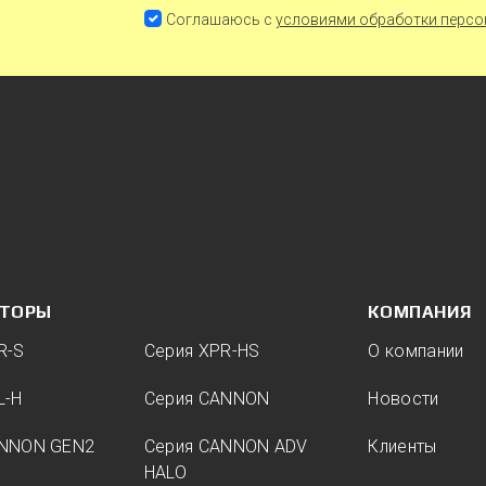
Соглашаюсь с
условиями обработки персо
ТОРЫ
КОМПАНИЯ
R-S
Серия XPR-HS
О компании
L-H
Серия CANNON
Новости
ANNON GEN2
Серия CANNON ADV
Клиенты
HALO