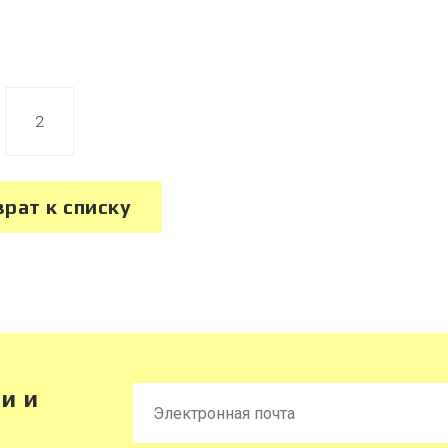
2
врат к списку
и и