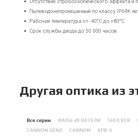
Отсутствие стробоскопического эффекта и п
Пылеводонепроницаемый по классу IP69K ли
Рабочая температура от -40°С до +80°С
Срок службы диода до 50 000 часов
Другая оптика из 
Все серии
ФАРЫ-ИСКАТЕЛИ
SHOCKER
CANNON GEN2
CANNON
XPR-S