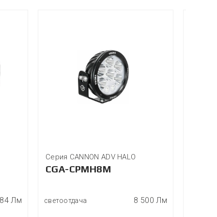
Серия CANNON ADV HALO
Серия 
CGA-CPMH8M
XPL-
584 Лм
8 500 Лм
светоотдача
светоот
мощнос