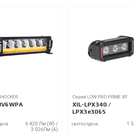
SHOCKER
Серия LOW PRO PRIME XP
BV6WPA
XIL-LPX340 /
LPX3e3065
6 420 Лм (W) /
1 
дача
светоотдача
3 026Лм (A)