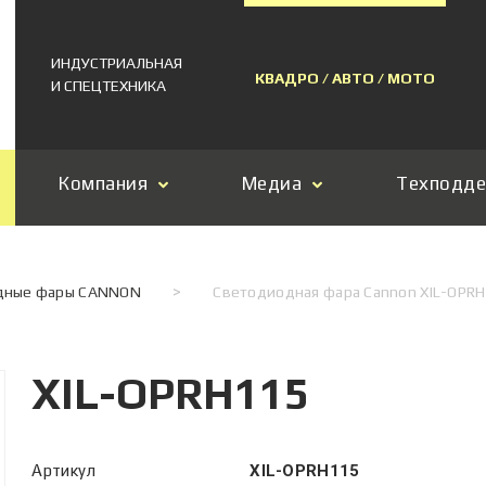
ИНДУСТРИАЛЬНАЯ
КВАДРО / АВТО / МОТО
И СПЕЦТЕХНИКА
Компания
Медиа
Техподд
дные фары CANNON
>
Светодиодная фара Cannon XIL-OPR
XIL-OPRH115
Артикул
XIL-OPRH115