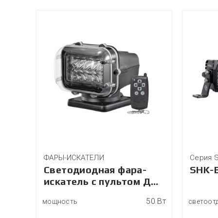
ФАРЫ-ИСКАТЕЛИ
Серия 
Светодиодная фара-
SHK-
искатель с пультом ДУ
Vision X PLS-700WP
00 Лм
50 Вт
мощность
светоот