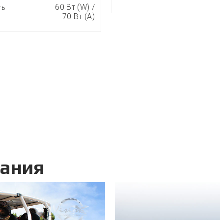
60 Вт (W) /
ть
70 Вт (A)
вания