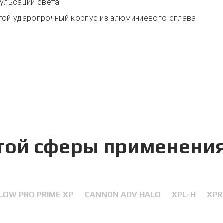
ульсаций света
той ударопрочный корпус из алюминиевого сплава
этой сферы применени
LOW PRO PRIME XP
CANNON ADV HALO
XPL-H
XPR