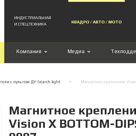
ИНДУСТРИАЛЬНАЯ
КВАДРО / АВТО / МОТО
И СПЕЦТЕХНИКА
Компания
Медиа
Техподд
ели с пультом ДУ Search light
>
Магнитное крепление Visi
Магнитное креплен
Vision X BOTTOM-DIP