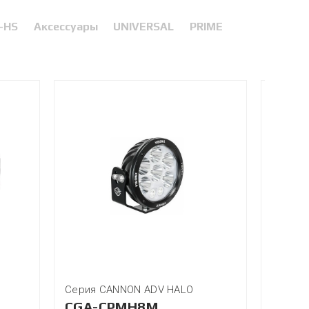
-HS
Аксессуары
UNIVERSAL
PRIME
Серия CANNON ADV HALO
Серия 
CGA-CPMH8M
XPL-