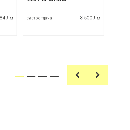
584 Лм
8 500 Лм
светоотдача
светоот
мощнос