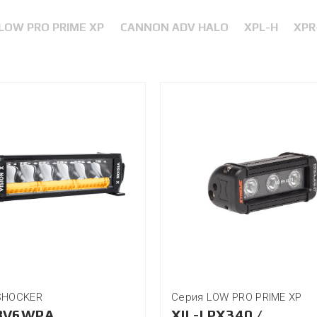
LOW PRO PRIME XP
CANNON ADV HALO
XPL-H
XPR
SHOCKER
Серия LOW PRO PRIME XP
BV6WPA
XIL-LPX340 /