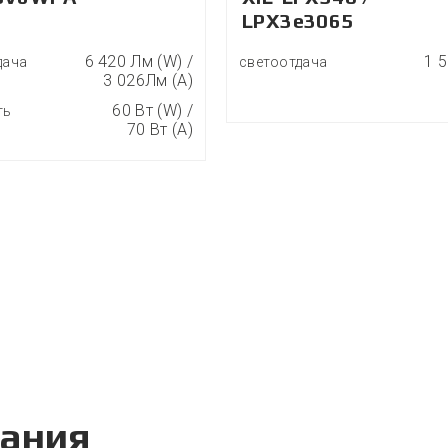
LPX3e3065
6 420 Лм (W) /
1 
дача
светоотдача
3 026Лм (A)
60 Вт (W) /
ть
70 Вт (A)
вания